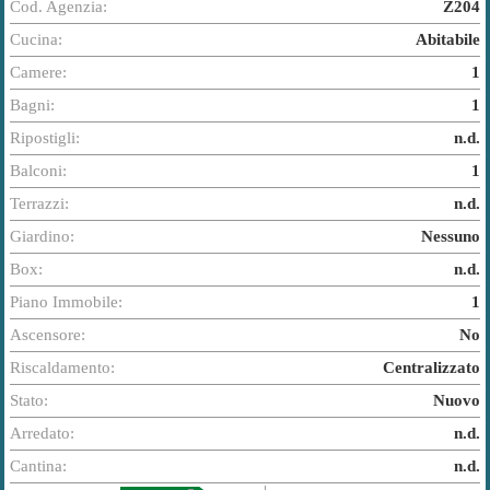
Cod. Agenzia:
Z204
Cucina:
Abitabile
Camere:
1
Bagni:
1
Ripostigli:
n.d.
Balconi:
1
Terrazzi:
n.d.
Giardino:
Nessuno
Box:
n.d.
Piano Immobile:
1
Ascensore:
No
Riscaldamento:
Centralizzato
Stato:
Nuovo
Arredato:
n.d.
Cantina:
n.d.