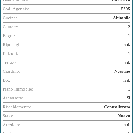
Data annuncio:
22/05/2020
Cod. Agenzia:
Z205
Cucina:
Abitabile
Camere:
2
Bagni:
1
Ripostigli:
n.d.
Balconi:
1
Terrazzi:
n.d.
Giardino:
Nessuno
Box:
n.d.
Piano Immobile:
1
Ascensore:
Si
Riscaldamento:
Centralizzato
Stato:
Nuovo
Arredato:
n.d.