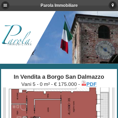
Parola Immobiliare
In Vendita a Borgo San Dalmazzo
Vani
5 - 0 m² - € 175.000 -
PDF