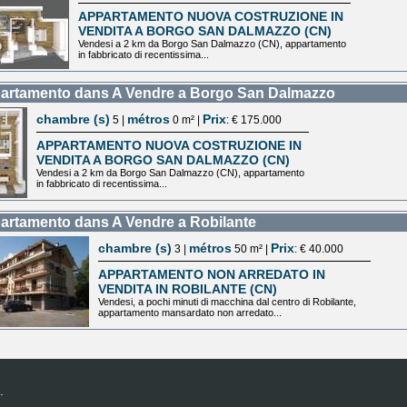
APPARTAMENTO NUOVA COSTRUZIONE IN
VENDITA A BORGO SAN DALMAZZO (CN)
Vendesi a 2 km da Borgo San Dalmazzo (CN), appartamento
in fabbricato di recentissima...
artamento dans A Vendre a Borgo San Dalmazzo
chambre (s)
métros
Prix
5 |
0 m² |
: € 175.000
APPARTAMENTO NUOVA COSTRUZIONE IN
VENDITA A BORGO SAN DALMAZZO (CN)
Vendesi a 2 km da Borgo San Dalmazzo (CN), appartamento
in fabbricato di recentissima...
rtamento dans A Vendre a Robilante
chambre (s)
métros
Prix
3 |
50 m² |
: € 40.000
APPARTAMENTO NON ARREDATO IN
VENDITA IN ROBILANTE (CN)
Vendesi, a pochi minuti di macchina dal centro di Robilante,
appartamento mansardato non arredato...
.