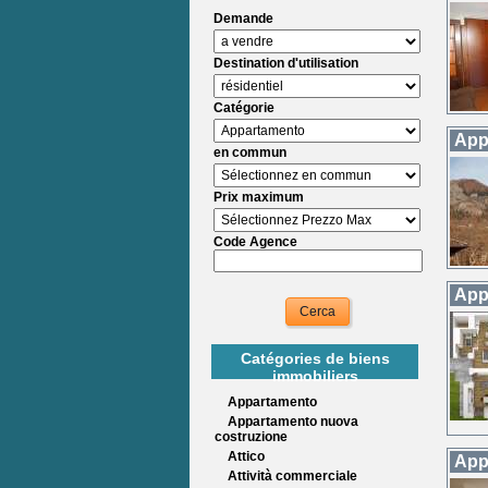
Demande
Destination d'utilisation
Catégorie
App
en commun
Prix maximum
Code Agence
App
Catégories de biens
immobiliers
Appartamento
Appartamento nuova
costruzione
Attico
App
Attività commerciale