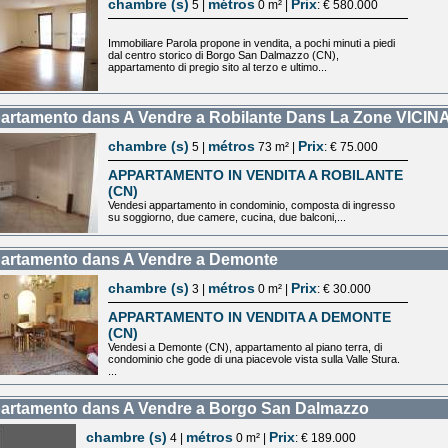
chambre (s)
métros
Prix
5 |
0 m² |
: € 580.000
Immobiliare Parola propone in vendita, a pochi minuti a piedi
dal centro storico di Borgo San Dalmazzo (CN),
appartamento di pregio sito al terzo e ultimo...
artamento dans A Vendre a Robilante Dans La Zone VI
chambre (s)
métros
Prix
5 |
73 m² |
: € 75.000
APPARTAMENTO IN VENDITA A ROBILANTE
(CN)
Vendesi appartamento in condominio, composta di ingresso
su soggiorno, due camere, cucina, due balconi,...
artamento dans A Vendre a Demonte
chambre (s)
métros
Prix
3 |
0 m² |
: € 30.000
APPARTAMENTO IN VENDITA A DEMONTE
(CN)
Vendesi a Demonte (CN), appartamento al piano terra, di
condominio che gode di una piacevole vista sulla Valle Stura.
...
artamento dans A Vendre a Borgo San Dalmazzo
chambre (s)
métros
Prix
4 |
0 m² |
: € 189.000