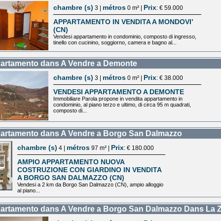
chambre (s)
métros
Prix
3 |
0 m² |
: € 59.000
APPARTAMENTO IN VENDITA A MONDOVI’
(CN)
Vendesi appartamento in condominio, composto di ingresso,
tinello con cucinino, soggiorno, camera e bagno al...
artamento dans A Vendre a Demonte
chambre (s)
métros
Prix
3 |
0 m² |
: € 38.000
VENDESI APPARTAMENTO A DEMONTE
Immobiliare Parola propone in vendita appartamento in
condominio, al piano terzo e ultimo, di circa 95 m quadrati,
composto di...
artamento dans A Vendre a Borgo San Dalmazzo
chambre (s)
métros
Prix
4 |
97 m² |
: € 180.000
AMPIO APPARTAMENTO NUOVA
COSTRUZIONE CON GIARDINO IN VENDITA
A BORGO SAN DALMAZZO (CN)
Vendesi a 2 km da Borgo San Dalmazzo (CN), ampio alloggio
al piano...
artamento dans A Vendre a Borgo San Dalmazzo Dans L