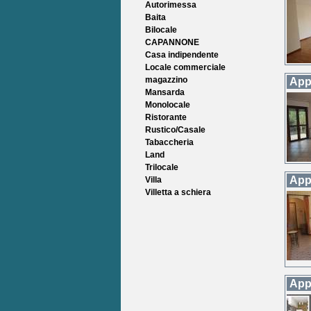
Autorimessa
Baita
Bilocale
CAPANNONE
Casa indipendente
Locale commerciale
magazzino
App
Mansarda
Monolocale
Ristorante
Rustico/Casale
Tabaccheria
Land
Trilocale
App
Villa
Villetta a schiera
App