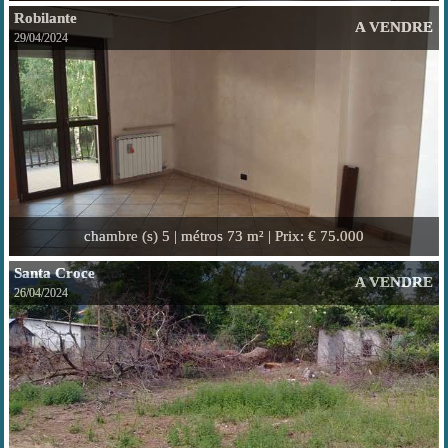
Robilante
A VENDRE
29/04/2024
chambre (s)
5 |
métros
73 m² |
Prix
: € 75.000
Santa Croce
A VENDRE
26/04/2024