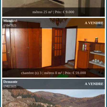
métros
25 m² |
Prix
: € 9.000
Mondovì
A VENDRE
07/04/2025
chambre (s)
3 |
métros
0 m² |
Prix
: € 59.000
Demonte
A VENDRE
17/02/2025