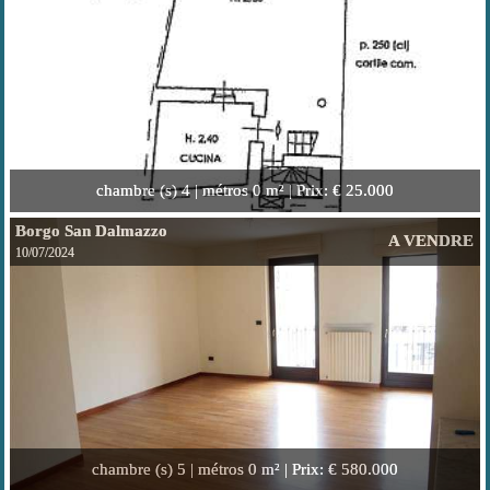
chambre (s)
4 |
métros
0 m² |
Prix
: € 25.000
Borgo San Dalmazzo
A VENDRE
10/07/2024
chambre (s)
5 |
métros
0 m² |
Prix
: € 580.000