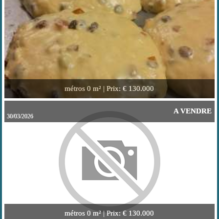
métros
0 m² |
Prix
: € 130.000
A VENDRE
30/03/2026
métros
0 m² |
Prix
: € 130.000