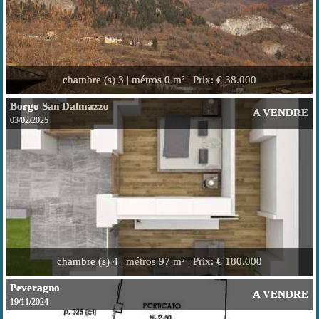
chambre (s)
3 |
métros
0 m² |
Prix
: € 38.000
Borgo San Dalmazzo
A VENDRE
03/02/2025
chambre (s)
4 |
métros
97 m² |
Prix
: € 180.000
Peveragno
A VENDRE
19/11/2024